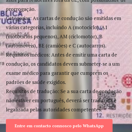
prorrogação.
Categorias: As cartas de condução são emitidas em
várias categorias, incluindo A (motociclo), A1
(motociclos pequenos), AM (ciclomotor), B
(automóveis), BE (camiões) e C (autocarros).
Requisitos médicos: Antes de emitir uma carta de
condução, os candidatos devem submeter-se a um
exame médico para garantir que cumprem os
padrões de saúde exigidos.
Requisitos de tradução: Se a sua carta de condução
não estiver em português, deverá ser traduzida e
legalizada pelas autoridades competentes.
Entre em contacto connosco pelo WhatsApp