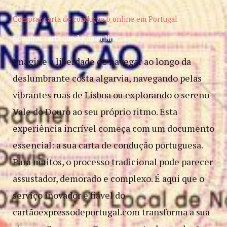
Comprar carta de condução b​ online em Portugal
Comprar carta condução online
Imagine a liberdade de navegar ao longo da
deslumbrante costa algarvia, navegando pelas
vibrantes ruas de Lisboa ou explorando o sereno
Vale do Douro ao seu próprio ritmo. Esta
experiência incrível começa com um documento
essencial: a sua carta de condução portuguesa.
Para muitos, o processo tradicional pode parecer
assustador, demorado e complexo. É aqui que o
serviço inovador e fiável do
cartãoexpressodeportugal.com transforma a sua