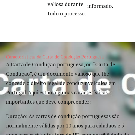
valiosa durante
informado.
todo o processo.
Características da Carta de Condução Portuguesa
A Carta de Condução portuguesa, ou “Carta de
Condução”, é um documento valioso que lhe
concede o direito legal de conduzir veículos em
Portugal. Aqui estão algumas características
importantes que deve compreender:
Duração: As cartas de condução portuguesas são
normalmente válidas por 10 anos para cidadãos e 5
anos para residentes fora da UE, com possibilidade de