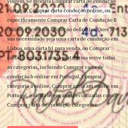
viagem. Se procura Comprar carta de condução
Portugal, Comprar carta condução online, ou
especificamente Comprar Carta de Condução B
online, encontrou a solução definitiva. Quer a
sua necessidade seja uma carta de condução em
Lisboa, uma carta b1 para venda, ou Comprar
carta b1 online, a nossa plataforma serve todas
as categorias, incluindo Comprar carta de
condução b online em Portugal, Comprar
categoria a online, Comprar carta am online em
Portugal, e ainda licenças especializadas como
Comprar carta de condução categoria c