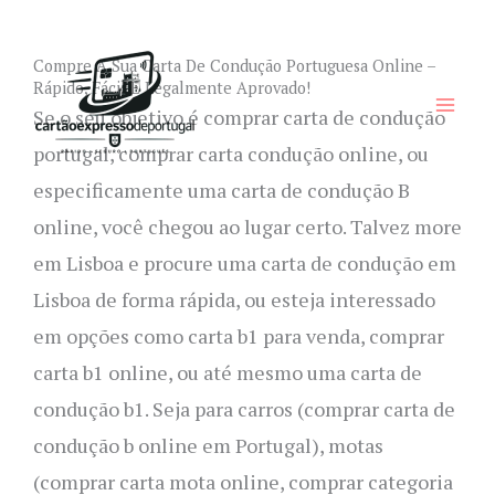
Skip
to
Compre A Sua Carta De Condução Portuguesa Online –
content
Rápido, Fácil E Legalmente Aprovado!
Se o seu objetivo é comprar carta de condução
portugal, comprar carta condução online, ou
especificamente uma carta de condução B
online, você chegou ao lugar certo. Talvez more
em Lisboa e procure uma carta de condução em
Lisboa de forma rápida, ou esteja interessado
em opções como carta b1 para venda, comprar
carta b1 online, ou até mesmo uma carta de
condução b1. Seja para carros (comprar carta de
condução b online em Portugal), motas
(comprar carta mota online, comprar categoria